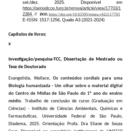
set./dez. 2025. Disponível em
https://periodicos.furg.br/remea/article/view/17703/1
2384
//
DOI:
https://doi.org/10.63595/remea.v42i3.17703
E-ISSN: 1517-1256, Qualis A3 (2021-2024)
Capítulos de livros:
x
Investigação/pesquisa-TCC, Dissertação de Mestrado ou
Tese de Doutorado
Evangelista, Wallace,
Os conteúdos cordiais para uma
Biologia humanizada - Um olhar sobre o material digital
do Centro de Mídias de São Paulo do 1º ano do ensino
médio
.
Trabalho de conclusão de curso (Graduação em
Ciências) - Instituto de Ciências Ambientais, Químicas e
Farmacêuticas, Universidade Federal de São Paulo,
Diadema, 202
5
. Orientação: Profa. Dra Eliane de Souza