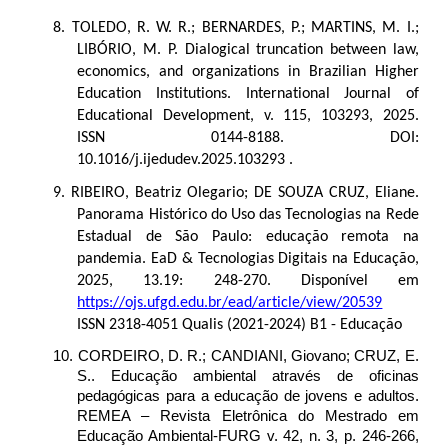
8. TOLEDO, R. W. R.; BERNARDES, P.; MARTINS, M. I.;
LIBÓRIO, M. P. Dialogical truncation between law,
economics, and organizations in Brazilian Higher
Education Institutions. International Journal of
Educational Development, v. 115, 103293, 2025.
ISSN 0144-8188. DOI:
10.1016/j.ijedudev.2025.103293 .
9.
RIBEIRO, Beatriz Olegario; DE SOUZA CRUZ, Eliane.
Panorama Histórico do Uso das Tecnologias na Rede
Estadual de São Paulo: educação remota na
pandemia. EaD & Tecnologias Digitais na Educação,
2025, 13.19: 248-270. Disponível em
https://ojs.ufgd.edu.br/ead/article/view/20539
ISSN
2318-4051 Qualis (2021-2024) B1 - Educação
10. CORDEIRO, D. R.; CANDIANI, Giovano; CRUZ, E.
S.. Educação ambiental através de oficinas
pedagógicas para a educação de jovens e adultos.
REMEA – Revista Eletrônica do Mestrado em
Educação Ambiental-FURG v. 42, n. 3, p. 246-266,