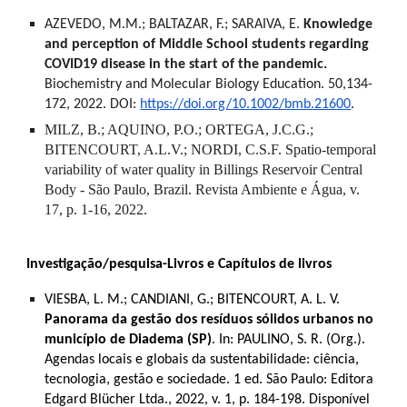
AZEVEDO, M.M.; BALTAZAR, F.; SARAIVA, E.
Knowledge
and perception of Middle School students regarding
COVID19 disease in the start of the pandemic.
Biochemistry and Molecular Biology Education. 50,134-
172, 2022. DOI:
https://doi.org/10.1002/bmb.21600
.
MILZ, B.; AQUINO, P.O.; ORTEGA, J.C.G.;
BITENCOURT, A.L.V.; NORDI, C.S.F. Spatio-temporal
variability of water quality in Billings Reservoir Central
Body - São Paulo, Brazil. Revista Ambiente e Água, v.
17, p. 1-16, 2022.
Investigação/pesquisa-Livros e Capítulos de livros
VIESBA, L. M.; CANDIANI, G.; BITENCOURT, A. L. V.
Panorama da gestão dos resíduos sólidos urbanos no
município de Diadema (SP)
. In: PAULINO, S. R. (Org.).
Agendas locais e globais da sustentabilidade: ciência,
tecnologia, gestão e sociedade. 1 ed. São Paulo: Editora
Edgard Blücher Ltda., 2022, v. 1, p. 184-198. Disponível