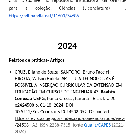
Cruz. Disponível
no repositório institucional da UNIFESP
para a coleção: Ciências (Licenciatura)
:
https://hdl.handle.net/11600/74686
2024
Relatos de práticas- Artigos
CRUZ, Eliane de Souza; SANTORO, Bruno Faccini;
HIROTA, Wilson Hideki. ARTICULA TECNOLOGIAS-É
POSSÍVEL A INSERÇÃO CURRICULAR DA EXTENSÃO EM
EDUCAÇÃO EM CURSOS DE ENGENHARIA?.
Revista
Conexão UEPG
, Ponta Grossa, Paraná - Brasil. v. 20,
e2424508 p. 01-18, 2024. DOI:
10.5212/Rev.Conexao.v20.24508.052. Disponível:
https://revistas.uepg.br/index.php/conexao/article/view
/24508
A2, ISSN 2238-7315, fonte
Qualis/CAPES
(2021-
2024)