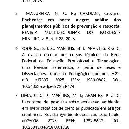
1-17, 2025.
5.
MADUREIRA, N. G. B.; CANDIANI, Giovano.
Enchentes em porto alegre: análise dos
planejamentos públicos de prevenção e resposta
.
REVISTA MULTIDISCIPLINAR DO NORDESTE
MINEIRO, v. 8, p. 1-23, 2025.
6. RODRIGUES, T. Z.; MARTINS, M. I.; ARANTES, P. G. C.
A evasão escolar nos cursos técnicos da Rede
Federal de Educação Profissional e Tecnológica:
uma Revisão Sistemática, a partir de Teses e
Dissertações. Caderno Pedagógico (online), v.22,
n.8, e17307, 2025. ISSN: 1983-0882. DOI:
10.54033/cadpedv22n8-174
7. LIMA, C. C. P.; MARTINS, M. I.; ARANTES, P. G. C.
Panorama da pesquisa sobre educação ambiental
em livros didáticos de ciências publicada em artigos
científicos. Revista @mbienteeducação, São Paulo,
e025006, 2025. ISSN: 1982-8632. DOI:
10.26843/ae.v18i00.1328