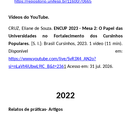
https://repositorio.unifesp.br/11600/70665
Vídeos do YouTube.
CRUZ, Eliane de Souza.
ENCUP 2023 - Mesa 2: O Papel das
Universidades no Fortalecimento dos Cursinhos
Populares.
[S. l.]: Brasil Cursinhos, 2023. 1 vídeo (11 min).
Disponível em:
https://www.youtube.com/live/SvR3X4_AN2o?
si=nLaVt4iUbwL9IC_B&t=236
1
Acesso em: 31 jul. 2026.
2022
Relatos de práticas- Artigos