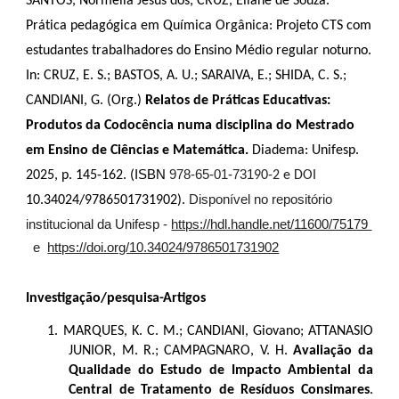
SANTOS,
Normelia Jesus dos; CRUZ, Eliane de Souza.
Prática pedagógica em Química Orgânica: Projeto CTS com
estudantes trabalhadores do Ensino Médio regular noturno.
In:
CRUZ, E
.
S
.
; BASTOS, A
.
U.; SARAIVA, E
.
; SHIDA, C
.
S
.
;
CANDIANI,
G. (Org.)
Relatos de Práticas Educativas:
Produtos da Codocência numa disciplina do Mestrado
em Ensino de Ciências e Matemática.
Diadema: Unifesp.
ISBN
978-65-01-731
2025, p. 145-162. (
90-2 e DOI
Disponível no repositório
10.34024/9786501731902
).
institucional da Unifesp -
https://hdl.handle.net/11600/75179
e
https://doi.org/10.34024/9786501731902
Investigação/pesquisa-Artigos
1.
MARQUES, K. C. M.; CANDIANI, Giovano; ATTANASIO
JUNIOR, M. R.; CAMPAGNARO, V. H.
Avaliação da
Qualidade do Estudo de Impacto Ambiental da
Central de Tratamento de Resíduos Consimares
.