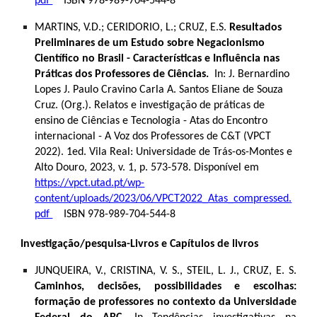
pdf
ISBN 978-989-704-544-8
MARTINS, V.D.; CERIDORIO, L.; CRUZ, E.S.
Resultados
Preliminares de um Estudo sobre Negacionismo
Científico no Brasil - Características e Influência nas
Práticas dos Professores de Ciências.
In: J. Bernardino
Lopes J. Paulo Cravino Carla A. Santos Eliane de Souza
Cruz. (Org.). Relatos e investigação de práticas de
ensino de Ciências e Tecnologia - Atas do Encontro
internacional - A Voz dos Professores de C&T (VPCT
2022). 1ed. Vila Real: Universidade de Trás-os-Montes e
Alto Douro, 2023, v. 1, p. 573-578. Disponível em
https://vpct.utad.pt/wp-
content/uploads/2023/06/VPCT2022_Atas_compressed.
pdf
ISBN 978-989-704-544-8
Investigação/pesquisa-Livros e Capítulos de livros
JUNQUEIRA, V., CRISTINA, V. S., STEIL, L. J., CRUZ, E. S.
Caminhos, decisões, possibilidades e escolhas:
formação de professores no contexto da Universidade