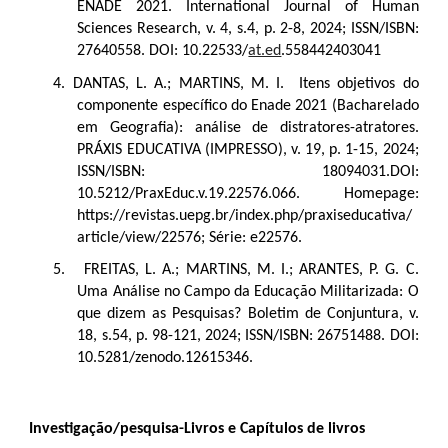
ENADE 2021. International Journal of Human
Sciences Research, v. 4, s.4, p. 2-8, 2024; ISSN/ISBN:
27640558. DOI: 10.22533/
at.ed
.558442403041
4.
DANTAS, L. A.; MARTINS, M. I. Itens objetivos do
componente específico do Enade 2021 (Bacharelado
em Geografia): análise de distratores-atratores.
PRÁXIS EDUCATIVA (IMPRESSO), v. 19, p. 1-15, 2024;
ISSN/ISBN: 18094031.DOI:
10.5212/PraxEduc.v.19.22576.066.
Homepage:
https://revistas.uepg.br/index.php/praxiseducativa/
article/view/22576; Série: e22576
.
5.
FREITAS, L. A.; MARTINS, M. I.; ARANTES, P. G. C.
Uma Análise no Campo da Educação Militarizada: O
que dizem as Pesquisas? Boletim de Conjuntura, v.
18, s.54, p. 98-121, 2024; ISSN/ISBN: 26751488. DOI:
10.5281/zenodo.12615346.
Investigação/pesquisa-Livros e Capítulos de livros