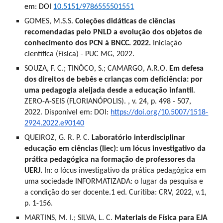
em: DOI
10.5151/9786555501551
GOMES, M.S.S.
Coleções didáticas de ciências
recomendadas pelo PNLD a evolução dos objetos de
conhecimento dos PCN à BNCC. 2022.
Iniciação
científica (Física) - PUC MG, 2022.
SOUZA, F. C.; TINÔCO, S.; CAMARGO, A.R.O.
Em defesa
dos direitos de bebês e crianças com deficiência: por
uma pedagogia aleijada desde a educação infantil
.
ZERO-A-SEIS (FLORIANÓPOLIS). , v. 24, p. 498 - 507,
2022. Disponível em: DOI:
https://doi.org/10.5007/1518-
2924.2022.e90140
QUEIROZ, G. R. P. C.
Laboratório interdisciplinar
educação em ciências (liec): um lócus investigativo da
prática pedagógica na formação de professores da
UERJ.
In: o lócus investigativo da prática pedagógica em
uma sociedade INFORMATIZADA: o lugar da pesquisa e
a condição do ser docente.1 ed. Curitiba: CRV, 2022, v.1,
p. 1-156.
MARTINS, M. I.; SILVA, L. C.
Materiais de Física para EJA