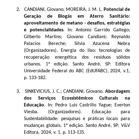
2.
CANDIANI, Giovano; MOREIRA, J. M. L.
Potencial de
Geração de Biogás em Aterro Sanitário:
aproveitamento de metano - desafios, estratégias
e potencialidades
. In: Antonio Garrido Gallego;
Gilberto Martins; Giovano Candiani; Reynaldo
Palacios Bereche; Silvia Azucena Nebra
(Organizadores). Energia do lixo: tecnologias de
recuperação energética dos resíduos sólidos
urbanos. 1ª edição. Santo André, SP: Editora
Universidade Federal do ABC (EdUFABC), 2024, v.1,
p. 133-182.
3.
SINKEVICIUS, J. C.; CANDIANI, Giovano.
Abordagem
dos Serviços Ecossistêmicos Culturais na
Educação
. In: Pedro Luis Castrillo Yague; Everton
Viesba. (Organizadores). Educação para
Sustentabilidade: pesquisas e práticas locais para
mudanças globais. 1ª edição. Santo André, SP: V&V
Editora, 2024, v. 1, p. 113-135.