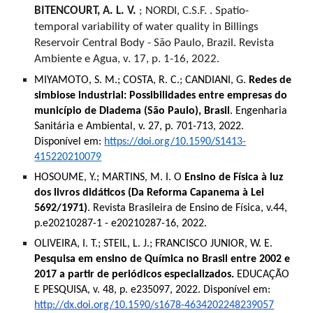
BITENCOURT, A. L. V.
; NORDI, C.S.F. . Spatio-
temporal variability of water quality in Billings
Reservoir Central Body - São Paulo, Brazil. Revista
Ambiente e Agua, v. 17, p. 1-16, 2022.
MIYAMOTO, S. M.; COSTA, R. C.; CANDIANI, G.
Redes de
simbiose industrial: Possibilidades entre empresas do
município de Diadema (São Paulo), Brasil
. Engenharia
Sanitária e Ambiental, v. 27, p. 701-713, 2022.
Disponível em:
https://doi.org/10.1590/S1413-
415220210079
HOSOUME, Y.; MARTINS, M. I. O
Ensino de Física à luz
dos livros didáticos (Da Reforma Capanema à Lei
5692/1971)
. Revista Brasileira de Ensino de Física, v.44,
p.e20210287-1 - e20210287-16, 2022.
OLIVEIRA, I. T.; STEIL, L. J.; FRANCISCO JUNIOR, W. E.
Pesquisa em ensino de Química no Brasil entre 2002 e
2017 a partir de periódicos especializados.
EDUCAÇÃO
E PESQUISA, v. 48, p. e235097, 2022. Disponível em:
http://dx.doi.org/10.1590/s1678-4634202248239057