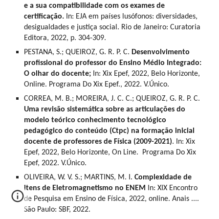
e a sua compatibilidade com os exames de
certificação.
In: EJA em países lusófonos: diversidades,
desigualdades e justiça social. Rio de Janeiro: Curatoria
Editora, 2022, p. 304-309.
PESTANA, S.; QUEIROZ, G. R. P. C.
Desenvolvimento
profissional do professor do Ensino Médio Integrado:
O olhar do docente;
In: Xix Epef, 2022, Belo Horizonte,
Online. Programa Do Xix Epef., 2022. V.Único.
CORREA, M. B.; MOREIRA, J. C. C.; QUEIROZ, G. R. P. C.
Uma revisão sistemática sobre as articulações do
modelo teórico conhecimento tecnológico
pedagógico do conteúdo (Ctpc) na formação inicial
docente de professores de Física (2009-2021)
. In: Xix
Epef, 2022, Belo Horizonte, On Line. Programa Do Xix
Epef, 2022. V.Único.
OLIVEIRA, W. V. S.; MARTINS, M. I.
Complexidade de
itens de Eletromagnetismo no ENEM
In: XIX Encontro
de Pesquisa em Ensino de Física, 2022, online. Anais ....
São Paulo: SBF, 2022.