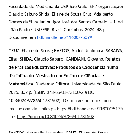
Faculdade de Medicina da USP, SãoPaulo, SP / organização:
Claudio Saburo Shida, Eliane de Souza Cruz, Adalberto
Gomes da Silva Júnior, Igor José dos Santos Camelo. – 1. ed.
–São Paulo : UNIFESP; Brasil Cursinhos, 2024. 48 p.
Disponível em
hdl.handle.net/11600/75099
CRUZ, Eliane de Souza; BASTOS, André Uchimura; SARAIVA,
Elisa; SHIDA, Claudio Saburo; CANDIANI, Giovano.
Relatos
de Práticas Educativas: Produtos da Codocência numa
disciplina do Mestrado em Ensino de Ciências e
Matemática.
Diadema: Editora Universidade de São Paulo.
ISBN
978-65-01-73190-2 e
2025, 302 p. (
DOI
). Disponível no repositório
10.34024/9786501731902
institucional da Unifesp -
https://hdl.handle.net/11600/75179
e
https://doi.org/10.34024/9786501731902