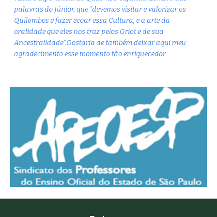
palavras do Júnior, que "devemos visitar e valorizar os
Quilombos e fazer ecoar essa Cultura, e a arte da
oralidade que eles nos traz pelos Griot e de sua
Ancestralidade".Gostaria de também deixar aqui meu
agradecimento esse momento tão enriquecedor