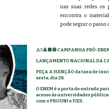
nas suas redes os 
encontra o materi
pode seguir o passo 
⚠️‼️🔺🟥🔴 CAMPANHA PRÓ-ENE
LANÇAMENTO NACIONAL DA CA
PEÇA A ISENÇÃO da taxa de insc
sexta, dia 28.
O ENEM é a porta de entrada para
acesso às universidades públicas
com o PROUNI e FIES.