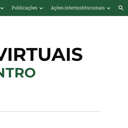
Publicações
Ações interinstitucionais
ion
IRTUAIS
NTRO