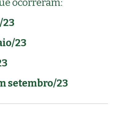
ue ocorreram:
l/23
io/23
23
m setembro/23