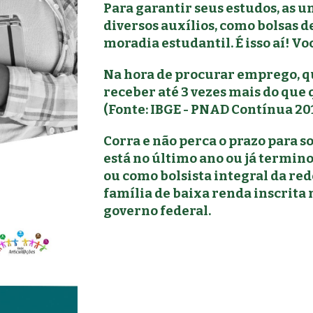
Para gar
antir seus estudos, as 
diversos
auxílios, como bolsas d
moradia estudantil. É isso aí! V
Na hora de procurar emprego, 
receber até 3 vezes mais do que
(Fonte: IBGE - PNAD Contínua 201
Corra e não perca o prazo para s
está no último ano ou já termin
ou como bolsista integral da re
família de baixa renda inscrita
governo federal.