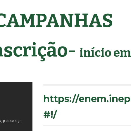
CAMPANHAS 
nscrição-
início em
https://enem.inep
#!/