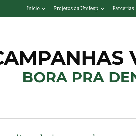
Início
Projetos da Unifesp
Parcerias
ip to main content
Skip to navigat
CAMPANHAS V
BORA PRA DE