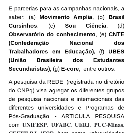
E
parcerias
para as campanhas nacionais, a
saber: (
a
)
Movimento Amplia
, (b)
Brasil
Cursinhos
,
(
c
)
Sou Ciência
, (d)
Observatório do conhecimento
, (e)
CNTE
(Confederação Nacional dos
Trabalhadores em Educação),
(f)
UBES
(União Brasileira dos Estudantes
Secundaristas),
(g)
E-core,
entre outros.
A pesquisa da REDE
(registrada no diretório
do CNPq)
visa agregar os diferentes grupos
de pesquisa nacionais e internacionais das
diferentes universidades e Programas de
Pós-Graduação - ARTICULA PESQUISA
com
𝐔𝐍𝐈𝐅𝐄𝐒𝐏, 𝐔𝐅𝐀𝐁𝐂, 𝐔𝐄𝐑𝐉, 𝐏𝐔𝐂-𝐌𝐢𝐧𝐚𝐬,