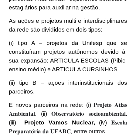
estagiários para auxiliar na gestão.
As ações e projetos multi e interdisciplinares
da rede são divididos em dois tipos:
(i) tipo A – projetos da Unifesp que se
constituíram projetos autônomos devido à
sua expansão
:
ARTICULA ESCOLAS (Pibic-
ensino médio) e ARTICULA CURSINHOS.
(ii) tipo B – ações interinstitucionais dos
parceiros.
E novos parceiros na rede: (i)
𝐏𝐫𝐨𝐣𝐞𝐭𝐨 𝐀𝐭𝐥𝐚𝐬
𝐀𝐦𝐛𝐢𝐞𝐧𝐭𝐚𝐥
, (ii)
𝐎𝐛𝐬𝐞𝐫𝐯𝐚𝐭𝐨́𝐫𝐢𝐨 𝐬𝐨𝐜𝐢𝐨𝐚𝐦𝐛𝐢𝐞𝐧𝐭𝐚𝐥
,
(iii)
Projeto Vamos Nuclear
,
(iv)
𝐄𝐬𝐜𝐨𝐥𝐚
𝐏𝐫𝐞𝐩𝐚𝐫𝐚𝐭𝐨́𝐫𝐢𝐚 𝐝𝐚 𝐔𝐅𝐀𝐁𝐂, entre outros
.